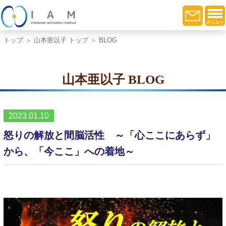
トップ
＞
山本亜以子 トップ
＞ BLOG
山本亜以子 BLOG
2023.01.10
怒りの解放と間脳活性 ～「心ここにあらず」
から、「今ここ」への着地～