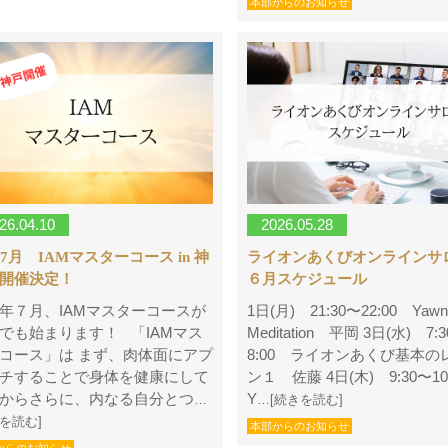
本部からのお知らせ
26.04.10
2026.05.28
年7月 IAMマスターコース in 神
ライオンあくびオンライン
開催決定！
６月スケジュール
年７月、IAMマスターコースが
1日(月) 21:30〜22:00 Yawn
でも始まります！ 「IAMマス
Meditation 平岡 3日(水) 7:
コース」は まず、肉体面にアプ
8:00 ライオンあくび基本の
チすることで身体を健康にして
ン１ 佐藤 4日(木) 9:30〜1
からさらに、内なる自分とつ
Y
…
…[続きを読む]
きを読む]
本部からのお知らせ