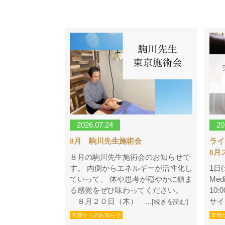
2026.07.24
20
8月 駒川先生施術会
ラ
8月
８月の駒川先生施術会のお知らせで
す。 内側からエネルギーが活性化し
1日(
ていって、 体や思考が穏やかに鎮ま
Med
る感覚をぜひ味わってください。
10:
８月２０日（木）
サイ
…[続きを読む]
本部からのお知らせ
本部