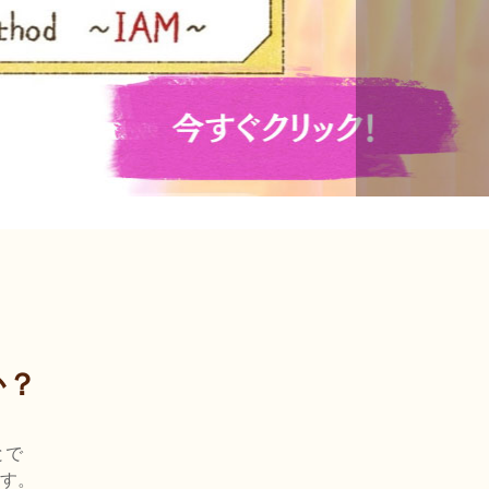
か？
とで
す。