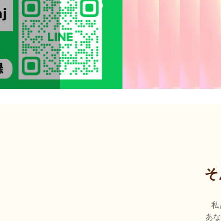
そ
私
あな