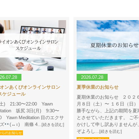
26.07.28
2026.07.28
イオンあくびオンラインサロン
夏季休業のお知らせ
スケジュール
夏期休業のお知らせ ２０２
土) 21:30〜22:00 Yawn
月８日（土）〜 １６日（日）
itation 坂尻 3日(月) 9:30〜
勝手ながら、上記の期間を夏
00 Yawn Meditation 目のエクサ
とさせていただきます。 ご不
ズ
(↔︎↕︎) 南條 4
かけして申し訳ありませんが
…[続きを読む]
ぞよろし
…[続きを読む]
からのお知らせ