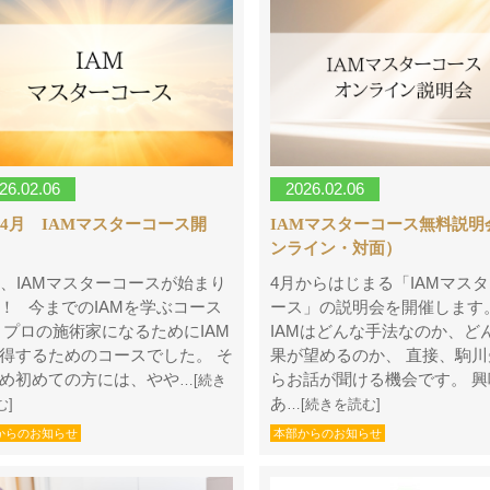
26.02.06
2026.02.06
年4月 IAMマスターコース開
IAMマスターコース無料説明
ンライン・対面）
年、IAMマスターコースが始まり
4月からはじまる「IAMマス
！ 今までのIAMを学ぶコース
ース」の説明会を開催しま
 プロの施術家になるためにIAM
IAMはどんな手法なのか、ど
得するためのコースでした。 そ
果が望めるのか、 直接、駒川
め初めての方には、やや
らお話が聞ける機会です。 興
…[続き
あ
む]
…[続きを読む]
からのお知らせ
本部からのお知らせ