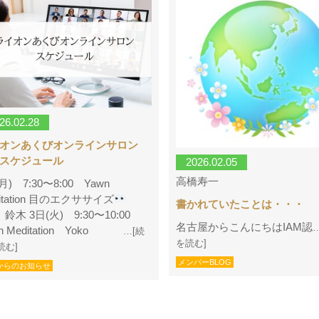
26.02.28
イオンあくびオンラインサロン
スケジュール
2026.02.05
高橋寿一
月) 7:30〜8:00 Yawn
itation 目のエクササイズ
書かれていたことは・・・
︎ 鈴木 3日(火) 9:30〜10:00
名古屋からこんにちはIAM認
n Meditation Yoko
…[続
を読む]
読む]
メンバーBLOG
からのお知らせ