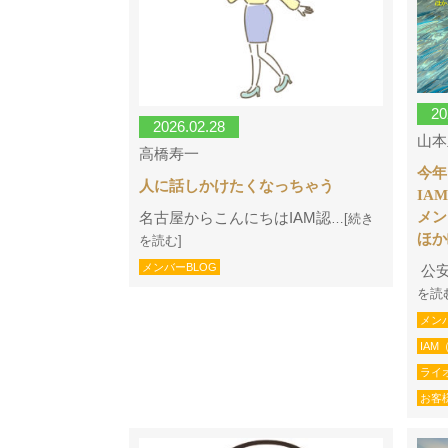
20
2026.02.28
山本
高橋寿一
今年
人に話しかけたくなっちゃう
IA
メン
名古屋からこんにちはIAM認
…[続き
ほか
を読む]
メンバーBLOG
公安
を読
メン
IA
ライ
お客