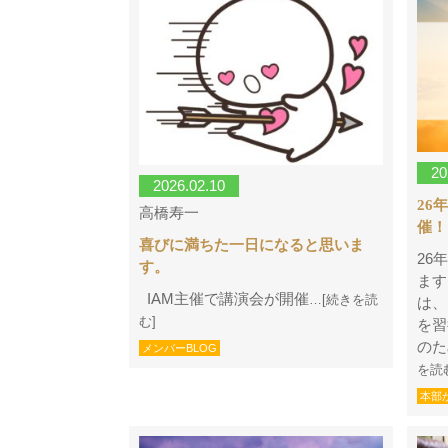
20
2026.02.10
26
高橋寿一
催！
喜びに満ちた一日になると思いま
26
す。
ます
IAM主催で講演会が開催
…[続きを読
は、
む]
を習
のた
メンバーBLOG
を読
本部