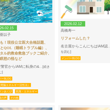
2026.02.12
26.02.15
高橋寿一
亜以子
リフォームした？
も！現役公立医大合格話題、
名古屋からこんにちはIAM認
MとQOL（睡眠トラブル編）、
を読む]
タル的救命救急ブックご紹介、
瞑想の怪など
メンバーBLOG
警官からIAMに転身の&
…[続き
む]
バーBLOG
M（間脳エネルギー活性法）
オンあくび
意識・エネルギー
様の声
その他