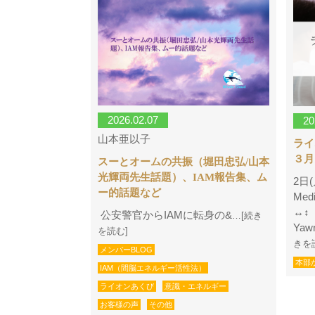
2026.02.07
20
山本亜以子
ラ
３月
スーとオームの共振（堀田忠弘/山本
光輝両先生話題）、IAM報告集、ム
2日(
ー的話題など
Med
↔︎↕
公安警官からIAMに転身の&
…[続き
Yaw
を読む]
きを
メンバーBLOG
本部
IAM（間脳エネルギー活性法）
ライオンあくび
意識・エネルギー
お客様の声
その他