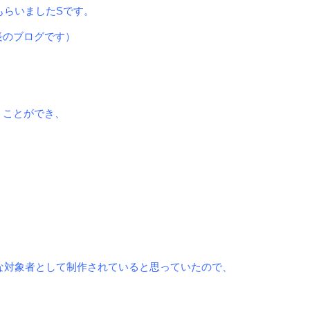
もらいましたSです。
長のブログです）
うことができ、
。
な対象者として制
作されていると思っていたので、