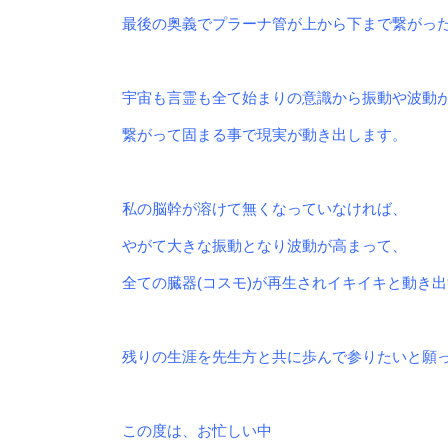
最後の奥義でプラーナ管が上から下まで繋がっ
宇宙も言霊も全て始まりの意識から振動や波動
繋がって固まる事で現実が動き出します。
私の脳幹が溶けて無くなっていなければ、
やがて大きな振動となり波動が高まって、
全ての臓器(コスモ)
が再生されイキイキと動き出
残りの生涯を先生方と共に歩んで参りたいと願
この度は、お忙しい中