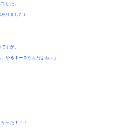
んでした。
はありました）
し、
のですが、
ら、やるポーズなんだよね…
」
よかった！！！