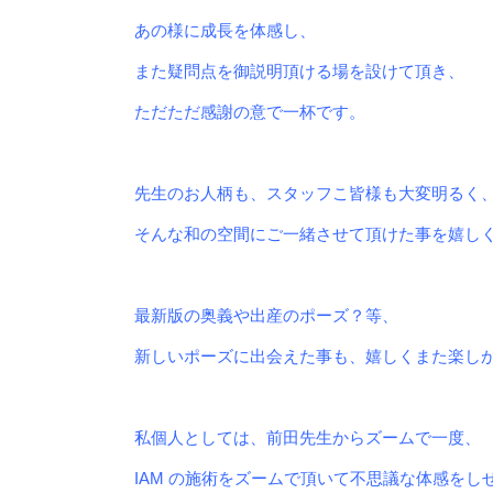
あの様に成長を体感し、
また疑問点を御説明頂ける場を設けて頂き、
ただただ感謝の意で一杯です。
先生のお人柄も、スタッフこ皆様も大変明るく
そんな和の空間にご一緒させて頂けた事を嬉し
最新版の奥義や出産のポーズ？等、
新しいポーズに出会えた事も、
嬉しくまた楽し
私個人としては、前田先生からズームで一度、
IAM の施術をズームで頂いて不思議な体感をし