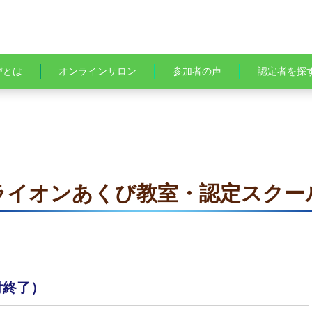
びとは
オンラインサロン
参加者の声
認定者を探
ライオンあくび教室・認定スクー
付終了）