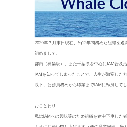
2020年３月末日現在、約12年間務めた組織を
初めまして。
都内（神楽坂）、また千葉県を中心にIAM普及
IAMを知ってしまったことで、人生が激変した
以下、公務員務めから職業までIAMに転身して
おことわり
私はIAMへの興味等のため組織を途中下車した
ようにお願い申し上げます（他の職業同様、光