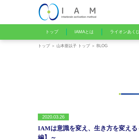
トップ
IAMAとは
ライオンあく
トップ
＞
山本亜以子 トップ
＞ BLOG
2020.03.26
IAMは意識を変え、生き方を変える
編】～