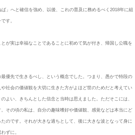
ねば」へと確信を強め、以後、これの普及に務めるべく2018年に組
チです。
ことが実は幸福なことであることに初めて気が付き、帰国し公職を
命最優先で生きるべし、という概念でした。つまり、愚かで特段の
人や社会の価値観を大切に生きた方がよほど世のためだと考えてい
りのよい、きちんとした信念と当時は思えました。ただそこには、
す。その頃の私は、自分の趣味嗜好や価値観、感覚などは本当にど
ったのです。それが大きな過ちとして、後に大きな波となって身に
思わずに。