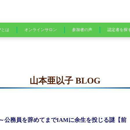
びとは
オンラインサロン
参加者の声
認定者を探
山本亜以子 BLOG
～公務員を辞めてまでIAMに余生を投じる謎【前