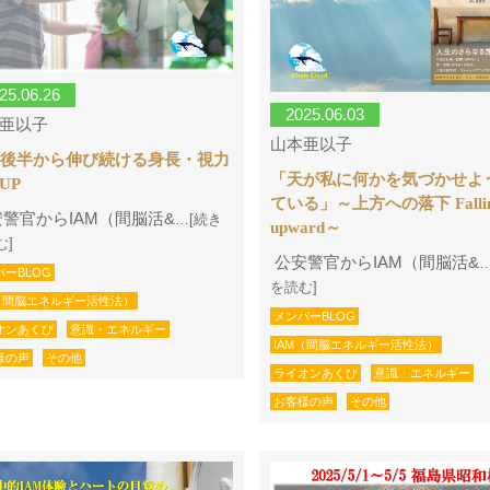
25.06.26
2025.06.03
亜以子
山本亜以子
代後半から伸び続ける身長・視力
「天が私に何かを気づかせよ
UP
ている」～上方への落下 Falli
警官からIAM（間脳活&
…[続き
upward～
む]
公安警官からIAM（間脳活&
バーBLOG
を読む]
M（間脳エネルギー活性法）
メンバーBLOG
オンあくび
意識・エネルギー
IAM（間脳エネルギー活性法）
様の声
その他
ライオンあくび
意識・エネルギー
お客様の声
その他