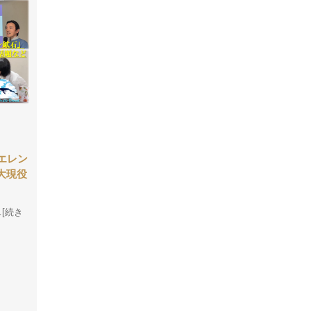
エレン
大現役
…[続き