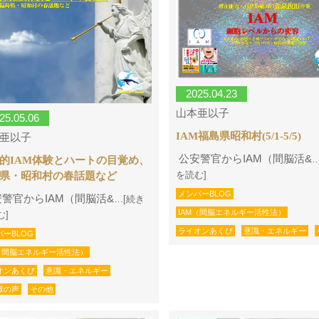
2025.04.23
山本亜以子
25.05.06
IAM福島県昭和村(5/1-5/5)
亜以子
公安警官からIAM（間脳活&
的IAM体験とハートの目覚め、
を読む]
県・昭和村の春話題など
メンバーBLOG
警官からIAM（間脳活&
…[続き
IAM（間脳エネルギー活性法）
む]
ライオンあくび
意識・エネルギー
バーBLOG
M（間脳エネルギー活性法）
オンあくび
意識・エネルギー
様の声
その他