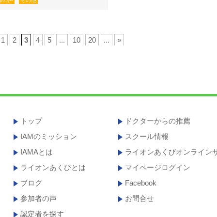
様の声
その他
1
2
3
4
5
...
10
20
...
»
トップ
ドクターからの推薦
IAMのミッション
スクール情報
IAMAとは
ライオンあくびオンライン
ライオンあくびとは
マイページログイン
ブログ
Facebook
参加者の声
お問合せ
認定者を探す