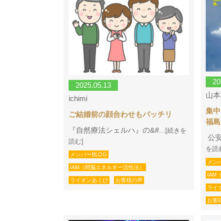
20
2025.05.13
山本
ichimi
集中
ご結婚前の顔合わせもバッチリ
福島
『自然療法シェルハ』の&#
…[続きを
公安
読む]
を読
メンバーBLOG
メン
IAM（間脳エネルギー活性法）
IA
ライオンあくび
お客様の声
ライ
お客