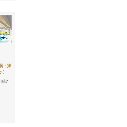
眠・痺
か）
…[続き