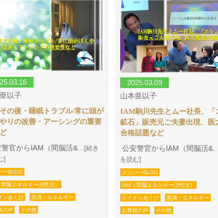
25.03.16
2025.03.09
亜以子
山本亜以子
その後・睡眠トラブル/常に頭が
IAM駒川先生とムー社長、「
やりの改善・アーシングの重要
鉱石」販売元ご夫妻出現、医
ど
合格話題など
警官からIAM（間脳活&
公安警官からIAM（間脳活&
…[続き
む]
を読む]
バーBLOG
メンバーBLOG
M（間脳エネルギー活性法）
IAM（間脳エネルギー活性法）
オンあくび
意識・エネルギー
ライオンあくび
意識・エネルギー
様の声
その他
お客様の声
その他