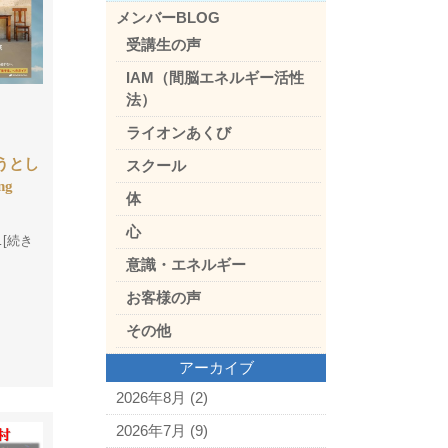
メンバーBLOG
受講生の声
IAM（間脳エネルギー活性
法）
ライオンあくび
うとし
スクール
ng
体
心
…[続き
意識・エネルギー
お客様の声
その他
アーカイブ
2026年8月
(2)
2026年7月
(9)