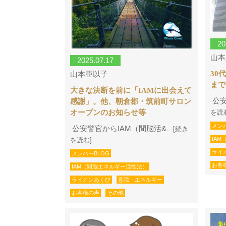
20
山本
2025.07.17
山本亜以子
30
まで
大きな決断を前に「IAMに出会えて
公安
感謝」。他、朝倉郡・筑前町サロン
オープンのお知らせ等
を読
メン
公安警官からIAM（間脳活&
…[続き
IA
を読む]
ライ
メンバーBLOG
お客
IAM（間脳エネルギー活性法）
ライオンあくび
意識・エネルギー
お客様の声
その他