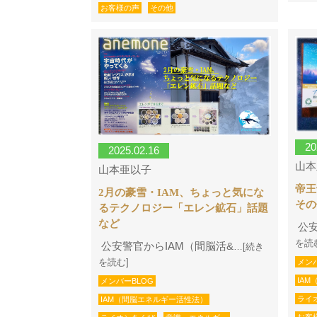
お客様の声
その他
20
2025.02.16
山本
山本亜以子
帝王
2月の豪雪・IAM、ちょっと気にな
その
るテクノロジー「エレン鉱石」話題
など
公安
を読
公安警官からIAM（間脳活&
…[続き
を読む]
メン
IA
メンバーBLOG
ライ
IAM（間脳エネルギー活性法）