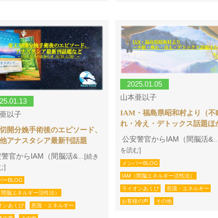
2025.01.05
山本亜以子
25.01.13
IAM・福島県昭和村より（不
亜以子
れ・冷え・デトックス話題ほ
切開分娩手術後のエピソード、
公安警官からIAM（間脳活&
他アナスタシア最新刊話題
を読む]
警官からIAM（間脳活&
…[続き
メンバーBLOG
む]
IAM（間脳エネルギー活性法）
バーBLOG
ライオンあくび
意識・エネルギー
M（間脳エネルギー活性法）
お客様の声
その他
オンあくび
意識・エネルギー