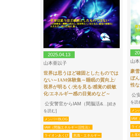
20
2025.04.13
山本
山本亜以子
豪雪
世界は思うほど確固としたものでは
ぼん
ない～IAM体験集～睡眠の質向上/
性な
視界が明るく/光を見る/感覚の鋭敏
化/エネルギー感の目覚めなど～
公安
を読
公安警官からIAM（間脳活&
…[続き
メン
を読む]
IA
メンバーBLOG
ライ
IAM（間脳エネルギー活性法）
お客
ライオンあくび
意識・エネルギー