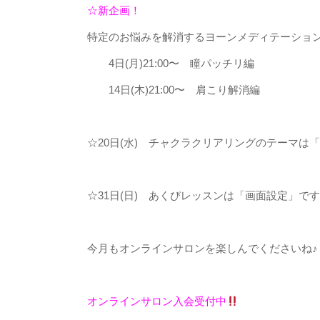
☆新企画！
特定のお悩みを解消するヨーンメディテーショ
4日(月)21:00〜
瞳パッチリ編
14日(木)21:00〜
肩こり解消編
☆20日(水) チャクラクリアリングのテーマは
「
☆31日(日) あくびレッスンは
「画面設定」
です
今月もオンラインサロンを楽しんでくださいね♪
オンラインサロン入会受付中