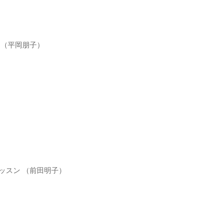
グ （平岡朋子）
別レッスン （前田明子）