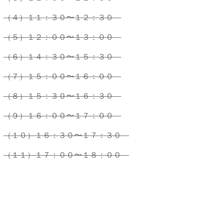
（４）１１：３０〜１２：３０
（５）１２：００〜１３：００
（６）１４：３０〜１５：３０
（７）１５：００〜１６：００
（８）１５：３０〜１６：３０
（９）１６：００〜１７：００
（１０）１６：３０〜１７：３０
（１１）１７：００〜１８：００