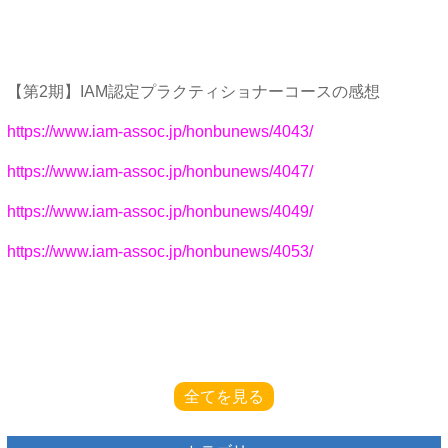
【第2期】IAM認定プラクティショナーコースの感想
https://www.iam-assoc.jp/honbunews/4043/
https://www.iam-assoc.jp/honbunews/4047/
https://www.iam-assoc.jp/honbunews/4049/
https://www.iam-assoc.jp/honbunews/4053/
全てを見る