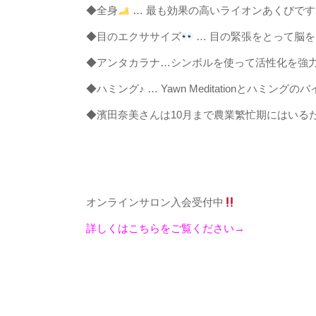
◆全身
… 最も効果の高いライオンあくびです
◆目のエクササイズ
… 目の緊張をとって脳
◆アンタカラナ…シンボルを使って活性化を強
◆ハミング♪ … Yawn Meditationとハ
◆濱田奈美さんは10月まで農業繁忙期にはいる
オンラインサロン入会受付中
詳しくはこちらをご覧ください→