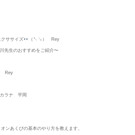
 目のエクササイズ
（↖︎↘︎） Rey
E 〜駒川先生のおすすめをご紹介〜
Rey
nアンタカラナ 平岡
イオンあくびの基本のやり方を教えます。