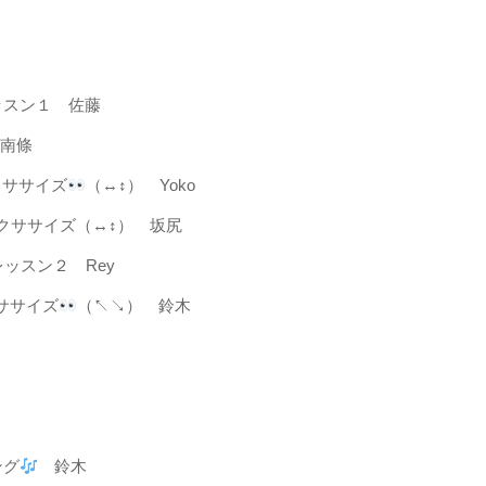
レッスン１ 佐藤
南條
のエクササイズ
（↔︎↕︎） Yoko
 目のエクササイズ（↔︎↕︎） 坂尻
のレッスン２ Rey
エクササイズ
（↖︎↘︎） 鈴木
ング
鈴木