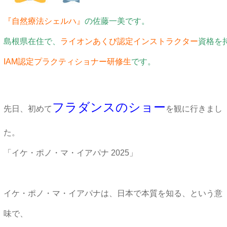
『自然療法シェルハ』
の佐藤一美です。
島根県在住で、
ライオンあくび認定インストラクター
資格を
IAM認定プラクティショナー研修生
です。
フラダンスのショー
先日、初めて
を観に行きまし
た。
「イケ・ポノ・マ・イアパナ 2025」
イケ・ポノ・マ・イアパナは、日本で本質を知る、という意
味で、