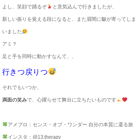
よし、笑顔で踊るぞ
と意気込んで行きましたが、
新しい振りを覚える段になると、また眉間に皺が寄ってしま
いました
アミ？
足と手を同時に動かすなんて、、
行きつ戻りつ
それでもいつか、
満面の笑み
で、
心躍らせて舞台に立ちたいものです
アメブロ：センス・オブ・ワンダー 自分の本質に還る旅
インスタ：@13.therapy