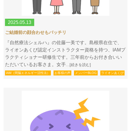
2025.05.13
ご結婚前の顔合わせもバッチリ
『自然療法シェルハ』の佐藤一美です。島根県在住で、
ライオンあくび認定インストラクター資格を持つ、IAMプ
ラクティショナー研修生です。三年前からお付き合いい
ただいているお客さま。女手
…[続きを読む]
IAM（間脳エネルギー活性法）
お客様の声
メンバーBLOG
ライオンあくび