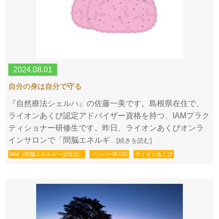
2024.08.01
自分の身は自分で守る
『自然療法シェルハ』の佐藤一美です。島根県在住で、
ライオンあくび認定アドバイザー資格を持つ、IAMプラク
ティショナー研修生です。昨日、ライオンあくびオンラ
インサロンで「間脳エネルギ
…[続きを読む]
IAM（間脳エネルギー活性法）
メンバーBLOG
ライオンあくび