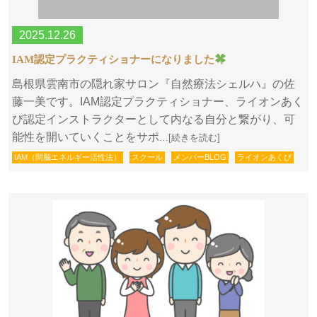
2025.12.26
IAM認定プラクティショナーになりました
島根県雲南市の隠れ家サロン『自然療法シェルハ』の佐
藤一美です。IAM認定プラクティショナー、ライオンあく
び認定インストラクターとして内なる自分と繋がり、可
能性を開いていくことをサポ
…[続きを読む]
IAM（間脳エネルギー活性法）
スクール
メンバーBLOG
ライオンあくび