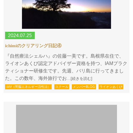
2024.07.25
ichimiのクリアリング日記④
『自然療法シェルハ』の佐藤一美です。島根県在住で、
ライオンあくび認定アドバイザー資格を持つ、IAMプラク
ティショナー研修生です。先週、バリ島に行ってきまし
た。この数年、海外旅行でお
…[続きを読む]
IAM（間脳エネルギー活性法）
スクール
メンバーBLOG
ライオンあくび