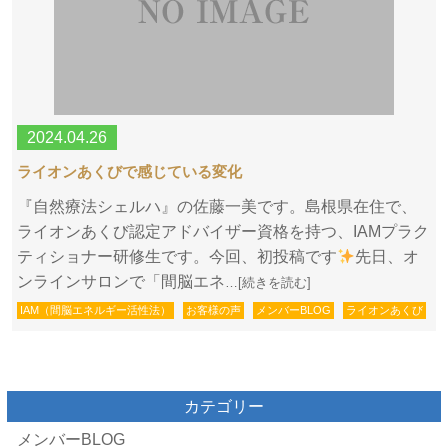
2024.04.26
ライオンあくびで感じている変化
『自然療法シェルハ』の佐藤一美です。島根県在住で、
ライオンあくび認定アドバイザー資格を持つ、IAMプラク
ティショナー研修生です。今回、初投稿です
先日、オ
ンラインサロンで「間脳エネ
…[続きを読む]
IAM（間脳エネルギー活性法）
お客様の声
メンバーBLOG
ライオンあくび
カテゴリー
メンバーBLOG