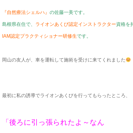
『自然療法シェルハ』
の佐藤一美です。
島根県在住で、
ライオンあくび認定インストラクター
資格を
IAM認定プラクティショナー研修生
です。
岡山の友人が、車を運転して施術を受けに来てくれました
最初に私の誘導でライオンあくびを行ってもらったところ、
「後ろに引っ張られたよ～なん