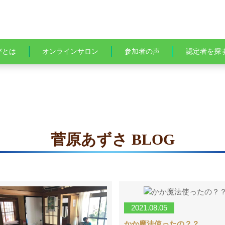
びとは
オンラインサロン
参加者の声
認定者を探
菅原あずさ BLOG
2021.08.05
かか魔法使ったの？？