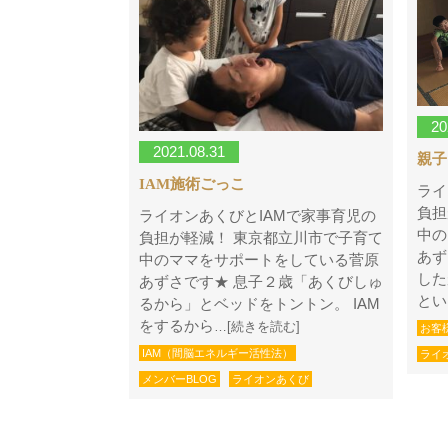
20
2021.08.31
親子
IAM施術ごっこ
ライ
負担
ライオンあくびとIAMで家事育児の
中の
負担が軽減！ 東京都立川市で子育て
あず
中のママをサポートをしている菅原
した
あずさです★ 息子２歳「あくびしゅ
とい
るから」とベッドをトントン。 IAM
をするから
…[続きを読む]
お客
IAM（間脳エネルギー活性法）
ライ
メンバーBLOG
ライオンあくび