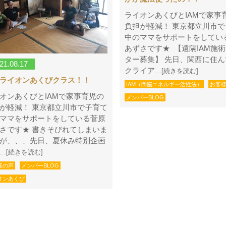
ライオンあくびとIAMで家事
負担が軽減！ 東京都立川市で
中のママをサポートをしてい
あずさです★ 【遠隔IAM施
ター募集】 先日、関西に住ん
21.08.17
クライア
…[続きを読む]
ライオンあくびクラス！！
IAM（間脳エネルギー活性法）
お客
オンあくびとIAMで家事育児の
メンバーBLOG
が軽減！ 東京都立川市で子育て
ママをサポートをしている菅原
さです★ 書きそびれてしまいま
が、、、先日、夏休み特別企画
…[続きを読む]
様の声
メンバーBLOG
オンあくび