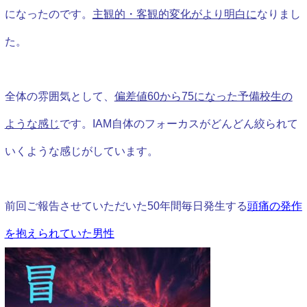
になったのです。
主観的・客観的変化がより明白に
なりまし
た。
全体の雰囲気として、
偏差値60から75になった予備校生の
ような感じ
です。IAM自体のフォーカスがどんどん絞られて
いくような感じがしています。
前回ご報告させていただいた50年間毎日発生する
頭痛の発作
を抱えられていた男性