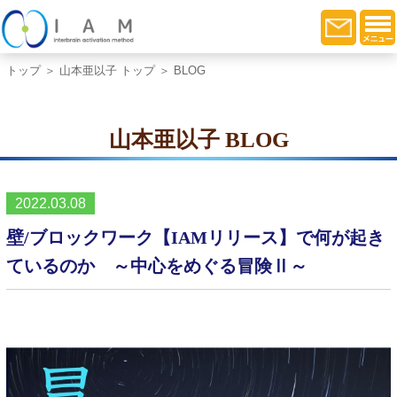
トップ
＞
山本亜以子 トップ
＞ BLOG
山本亜以子 BLOG
2022.03.08
壁/ブロックワーク【IAMリリース】で何が起き
ているのか ～中心をめぐる冒険Ⅱ～