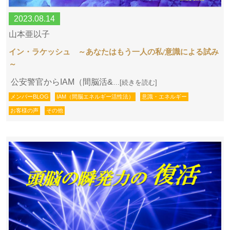
2023.08.14
山本亜以子
イン・ラケッシュ ～あなたはもう一人の私/意識による試み
～
公安警官からIAM（間脳活&
…[続きを読む]
メンバーBLOG
IAM（間脳エネルギー活性法）
意識・エネルギー
お客様の声
その他