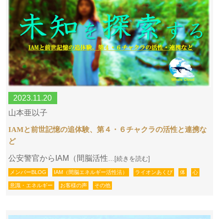
2023.11.20
山本亜以子
IAMと前世記憶の追体験、第４・６チャクラの活性と連携な
ど
公安警官からIAM（間脳活性
…[続きを読む]
メンバーBLOG
IAM（間脳エネルギー活性法）
ライオンあくび
体
心
意識・エネルギー
お客様の声
その他