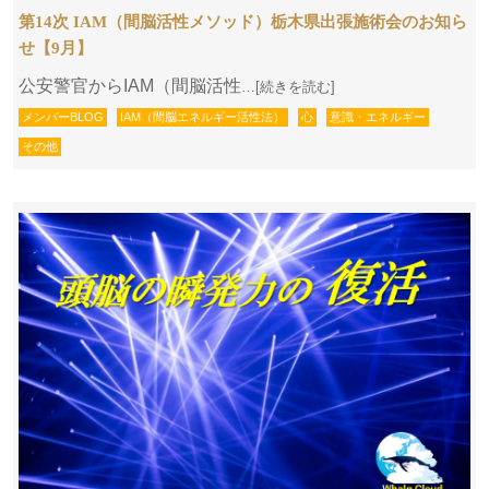
第14次 IAM（間脳活性メソッド）栃木県出張施術会のお知ら
せ【9月】
公安警官からIAM（間脳活性
…[続きを読む]
メンバーBLOG
IAM（間脳エネルギー活性法）
心
意識・エネルギー
その他