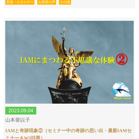
意識・エネルギー
お客様の声
その他
2023.09.04
山本亜以子
IAMと奇跡現象②（セミナー中の奇跡の思い出・最新IAMセ
ミナー＆WS話題）