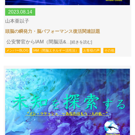
2023.08.14
山本亜以子
頭脳の瞬発力・脳パフォーマンス復活関連話題
公安警官からIAM（間脳活&
…[続きを読む]
メンバーBLOG
IAM（間脳エネルギー活性法）
お客様の声
その他