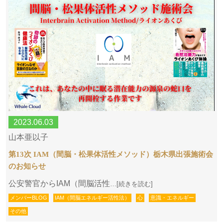
2023.06.03
山本亜以子
第13次 IAM（間脳・松果体活性メソッド）栃木県出張施術会
のお知らせ
公安警官からIAM（間脳活性
…[続きを読む]
メンバーBLOG
IAM（間脳エネルギー活性法）
心
意識・エネルギー
その他