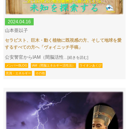
2024.04.16
山本亜以子
セラピスト、巨木・動く植物に既視感の方、そして地球を愛
するすべての方へ「ヴォイニッチ手稿」
公安警官からIAM（間脳活性
…[続きを読む]
メンバーBLOG
IAM（間脳エネルギー活性法）
ライオンあくび
意識・エネルギー
その他