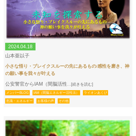
2024.04.18
山本亜以子
小さな悟り・ブレイクスルーの先にあるもの/感性を磨き、神
の願い事を我々が叶える
公安警官からIAM（間脳活性
…[続きを読む]
メンバーBLOG
IAM（間脳エネルギー活性法）
ライオンあくび
意識・エネルギー
お客様の声
その他