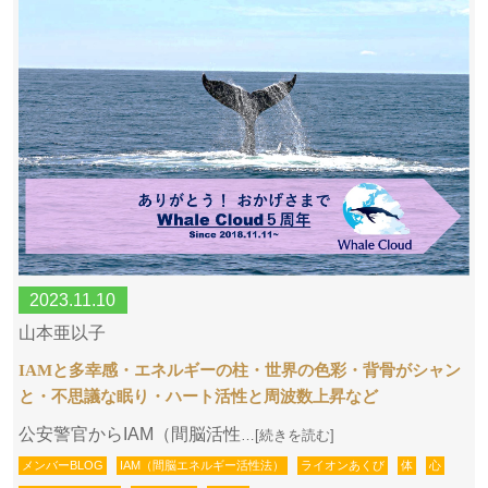
2023.11.10
山本亜以子
IAMと多幸感・エネルギーの柱・世界の色彩・背骨がシャン
と・不思議な眠り・ハート活性と周波数上昇など
公安警官からIAM（間脳活性
…[続きを読む]
メンバーBLOG
IAM（間脳エネルギー活性法）
ライオンあくび
体
心