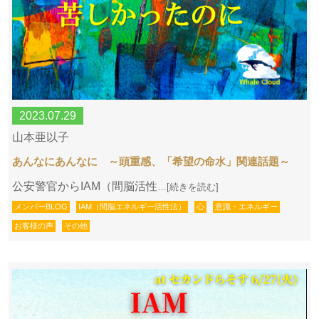
2023.07.29
山本亜以子
あんなにあんなに ～頭重感、「希望の命水」関連話題～
公安警官からIAM（間脳活性
…[続きを読む]
メンバーBLOG
IAM（間脳エネルギー活性法）
心
意識・エネルギー
お客様の声
その他