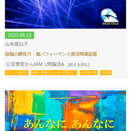
2023.08.13
山本亜以子
頭脳の瞬発力・脳パフォーマンス復活関連話題
公安警官からIAM（間脳活&
…[続きを読む]
メンバーBLOG
IAM（間脳エネルギー活性法）
お客様の声
その他