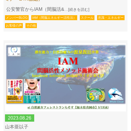
公安警官からIAM（間脳活&
…[続きを読む]
メンバーBLOG
IAM（間脳エネルギー活性法）
スクール
意識・エネルギー
お客様の声
その他
2023.08.26
山本亜以子