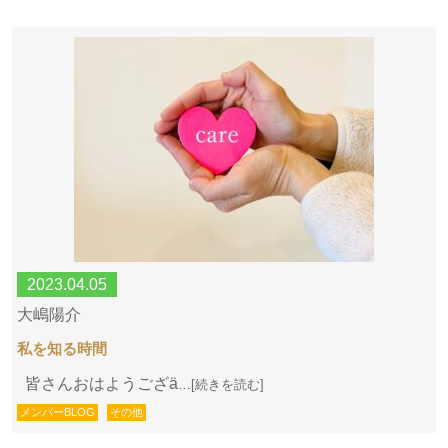
2023.04.05
大嶋陽介
私を知る時間
皆さんおはようござӓ
…[続きを読む]
メンバーBLOG
その他