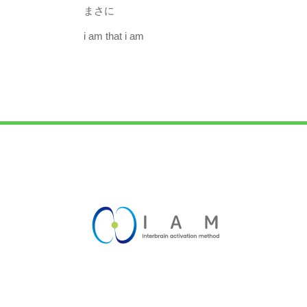
まさに
i am that i am