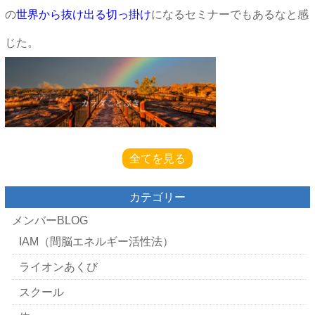
の
世界から抜け出る切っ掛け
になるセミナーでもあるなと感
じた。
全てを見る
カテゴリー
メンバーBLOG
IAM（間脳エネルギー活性法）
ライオンあくび
スクール