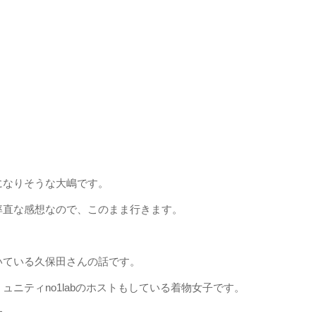
になりそうな大嶋です。
率直な感想なので、このまま行きます。
いている久保田さんの話です。
ニティno1labのホストもしている着物女子です。
す。