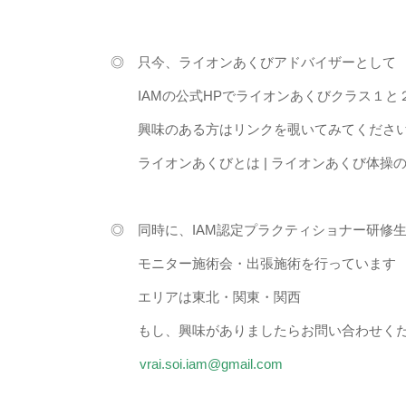
◎ 只今、ライオンあくびアドバイザーとし
IAMの公式HPでライオンあくびクラス１と
興味のある方はリンクを覗いてみてくださ
ライオンあくびとは | ライオンあくび体操のIAM (i
◎ 同時に、IAM認定プラクティショナー研修
モニター施術会・出張施術を行っています
エリアは東北・関東・関西
もし、興味がありましたらお問い合わせく
vrai.soi.iam@gmail.com