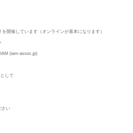
て
２を開催しています（オンラインが基本になります）
い
am-assoc.jp)
生として
ださい