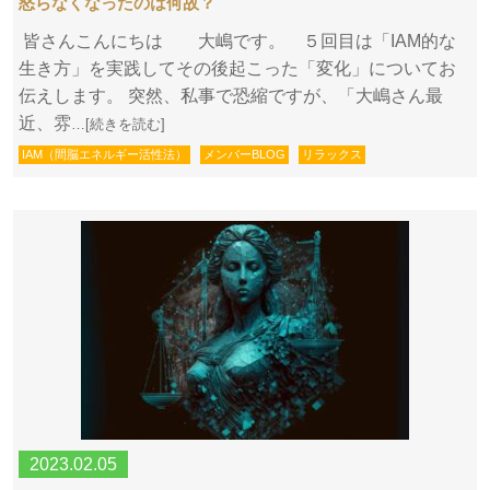
怒らなくなったのは何故？
皆さんこんにちは 大嶋です。 ５回目は「IAM的な
生き方」を実践してその後起こった「変化」についてお
伝えします。 突然、私事で恐縮ですが、「大嶋さん最
近、雰
…[続きを読む]
IAM（間脳エネルギー活性法）
メンバーBLOG
リラックス
2023.02.05