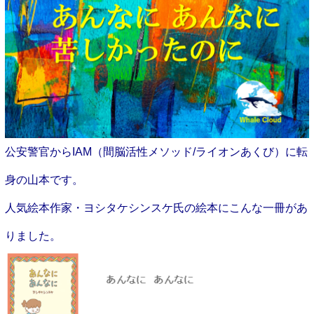
公安警官からIAM（間脳活性メソッド/ライオンあくび）に転
身の山本です。
人気絵本作家・ヨシタケシンスケ氏の絵本にこんな一冊があ
りました。