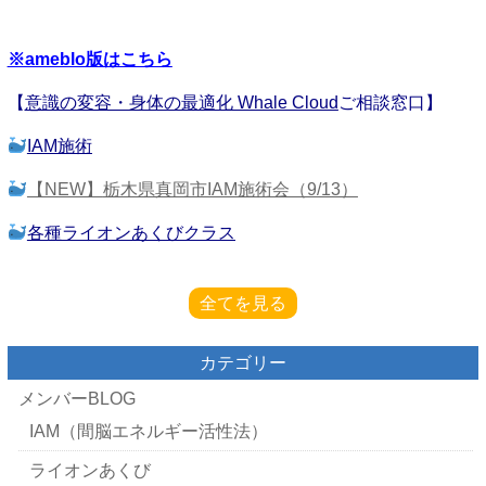
※ameblo版はこちら
【
意識の変容・身体の最適化 Whale Cloud
ご相談窓口】
IAM施術
【NEW】
栃木県真岡市IAM施術会（9/13）
各種ライオンあくびクラス
全てを見る
カテゴリー
メンバーBLOG
IAM（間脳エネルギー活性法）
ライオンあくび