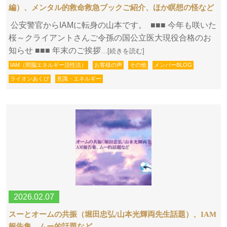
編）、メンタル的救命救急ブックご紹介、ほか瞑想の怪など
公安警官からIAMに転身の山本です。 ■■■ 今年も咲いた
桜～クライアントさんご令孫の国公立医大現役合格のお
知らせ ■■■ 年末のご挨拶
…[続きを読む]
IAM（間脳エネルギー活性法）
お客様の声
その他
メンバーBLOG
ライオンあくび
意識・エネルギー
2026.02.07
スーとオームの共振（堀田忠弘/山本光輝両先生話題）、IAM
報告集、ムー的話題など