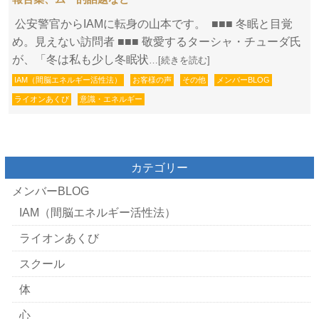
公安警官からIAMに転身の山本です。 ■■■ 冬眠と目覚
め。見えない訪問者 ■■■ 敬愛するターシャ・チューダ氏
が、「冬は私も少し冬眠状
…[続きを読む]
IAM（間脳エネルギー活性法）
お客様の声
その他
メンバーBLOG
ライオンあくび
意識・エネルギー
カテゴリー
メンバーBLOG
IAM（間脳エネルギー活性法）
ライオンあくび
スクール
体
心