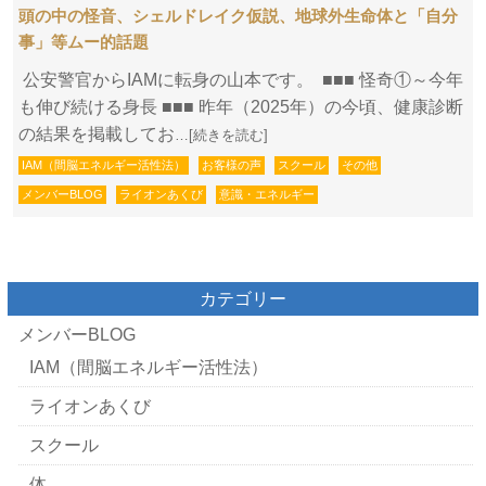
頭の中の怪音、シェルドレイク仮説、地球外生命体と「自分
事」等ムー的話題
公安警官からIAMに転身の山本です。 ■■■ 怪奇①～今年
も伸び続ける身長 ■■■ 昨年（2025年）の今頃、健康診断
の結果を掲載してお
…[続きを読む]
IAM（間脳エネルギー活性法）
お客様の声
スクール
その他
メンバーBLOG
ライオンあくび
意識・エネルギー
カテゴリー
メンバーBLOG
IAM（間脳エネルギー活性法）
ライオンあくび
スクール
体