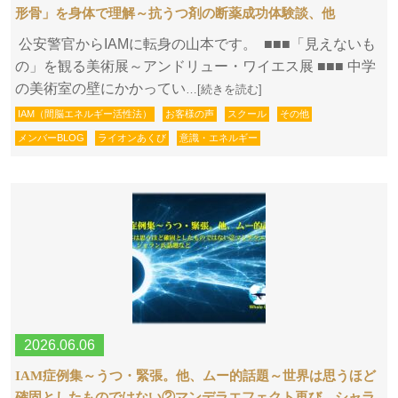
形骨」を身体で理解～抗うつ剤の断薬成功体験談、他
公安警官からIAMに転身の山本です。 ■■■「見えないも
の」を観る美術展～アンドリュー・ワイエス展 ■■■ 中学
の美術室の壁にかかってい
…[続きを読む]
IAM（間脳エネルギー活性法）
お客様の声
スクール
その他
メンバーBLOG
ライオンあくび
意識・エネルギー
2026.06.06
IAM症例集～うつ・緊張。他、ムー的話題～世界は思うほど
確固としたものではない②マンデラエフェクト再び。シャラ