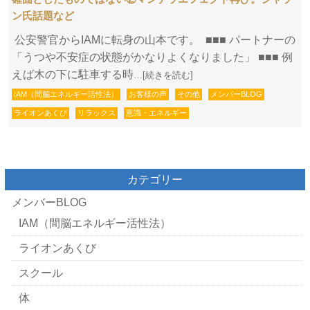
ン氏話題など
公安警官からIAMに転身の山本です。 ■■■ パートナーの
「うつや不安症の状態がかなりよくなりました」 ■■■ 例
えば木の下に駐車する時
…[続きを読む]
IAM（間脳エネルギー活性法）
お客様の声
その他
メンバーBLOG
ライオンあくび
リラックス
意識・エネルギー
カテゴリー
メンバーBLOG
IAM（間脳エネルギー活性法）
ライオンあくび
スクール
体