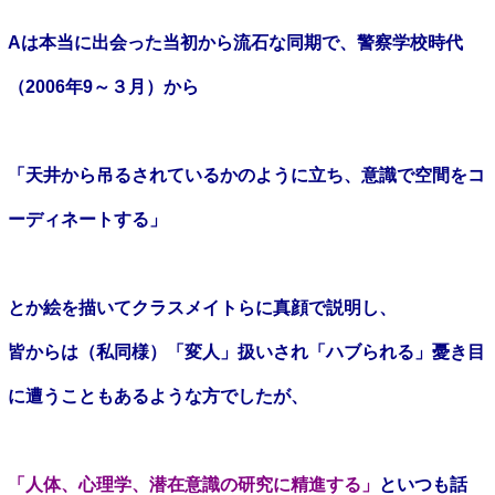
A
は本当に出会った当初から流石な同期で、警察学校時代
（
2006
年
9
～３月）から
「天井から吊るされているかのように立ち、意識で空間をコ
ーディネートする」
とか
絵を描いてクラスメイトらに真顔で説明し、
皆からは（私同様）「変人」扱いされ「ハブられる」憂き目
に遭うこともあるような方でしたが、
「人体、心理学、潜在意識の研究に精進する」
といつも話