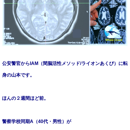
公安警官からIAM（間脳活性メソッド/ライオンあくび）に転
身の山本です。
ほんの２週間ほど前。
警察学校同期
A
（
40
代・男性）が