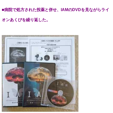
■病院で処方された投薬と併せ、
IAM
の
DVD
を見ながらライ
オンあくびを繰り返した。