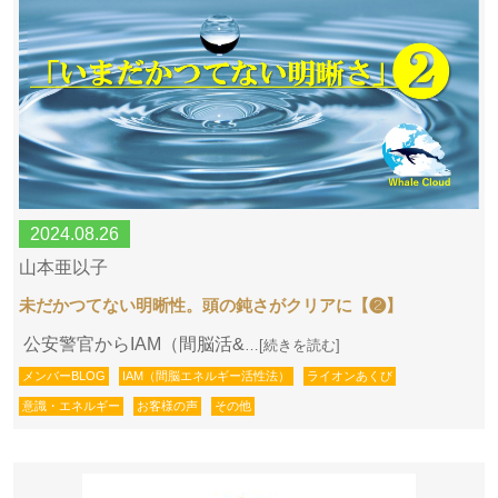
2024.08.26
山本亜以子
未だかつてない明晰性。頭の鈍さがクリアに【❷】
公安警官からIAM（間脳活&
…[続きを読む]
メンバーBLOG
IAM（間脳エネルギー活性法）
ライオンあくび
意識・エネルギー
お客様の声
その他