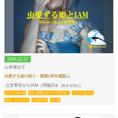
2024.11.17
山本亜以子
虫愛ずる姫の眠り・開業6周年感謝
公安警官からIAM（間脳活&
…[続きを読む]
メンバーBLOG
IAM（間脳エネルギー活性法）
ライオンあくび
意識・エネルギー
お客様の声
その他