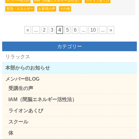
メンバーBLOG
IAM（間脳エネルギー活性法）
ライオンあくび
意識・エネルギー
お客様の声
その他
«
...
2
3
4
5
6
...
10
...
»
カテゴリー
リラックス
本部からのお知らせ
メンバーBLOG
受講生の声
IAM（間脳エネルギー活性法）
ライオンあくび
スクール
体