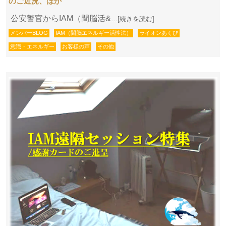
のご近況、ほか
公安警官からIAM（間脳活&
…[続きを読む]
メンバーBLOG
IAM（間脳エネルギー活性法）
ライオンあくび
意識・エネルギー
お客様の声
その他