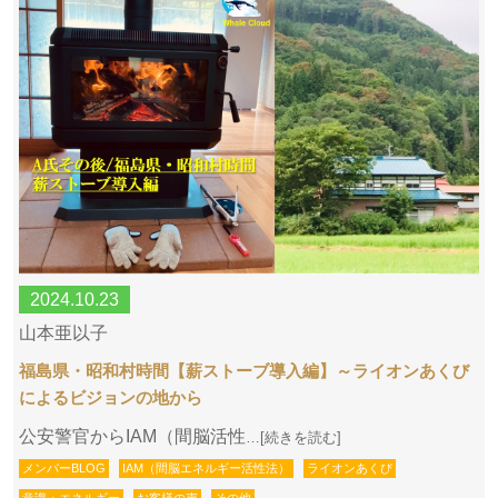
2024.10.23
山本亜以子
福島県・昭和村時間【薪ストーブ導入編】～ライオンあくび
によるビジョンの地から
公安警官からIAM（間脳活性
…[続きを読む]
メンバーBLOG
IAM（間脳エネルギー活性法）
ライオンあくび