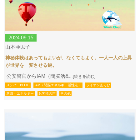
2024.09.15
山本亜以子
神秘体験はあってもよいが、なくてもよく。一人一人の上昇
が世界を一変させる鍵。
公安警官からIAM（間脳活&
…[続きを読む]
メンバーBLOG
IAM（間脳エネルギー活性法）
ライオンあくび
意識・エネルギー
お客様の声
その他