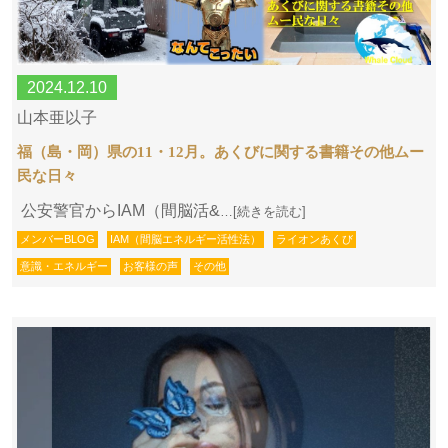
2024.12.10
山本亜以子
福（島・岡）県の11・12月。あくびに関する書籍その他ムー
民な日々
公安警官からIAM（間脳活&
…[続きを読む]
メンバーBLOG
IAM（間脳エネルギー活性法）
ライオンあくび
意識・エネルギー
お客様の声
その他