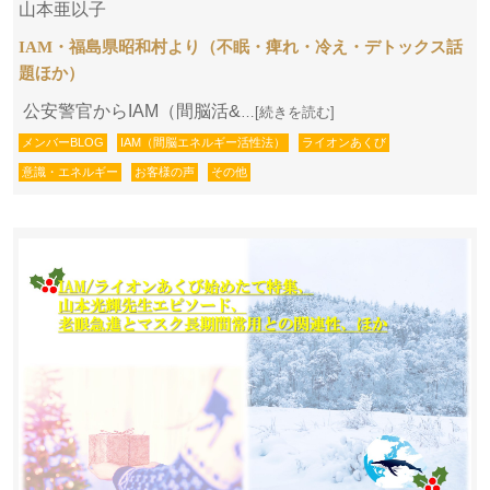
山本亜以子
IAM・福島県昭和村より（不眠・痺れ・冷え・デトックス話
題ほか）
公安警官からIAM（間脳活&
…[続きを読む]
メンバーBLOG
IAM（間脳エネルギー活性法）
ライオンあくび
意識・エネルギー
お客様の声
その他