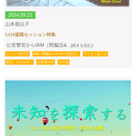
2024.09.21
山本亜以子
IAM遠隔セッション特集
公安警官からIAM（間脳活&
…[続きを読む]
メンバーBLOG
IAM（間脳エネルギー活性法）
ライオンあくび
意識・エネルギー
お客様の声
その他