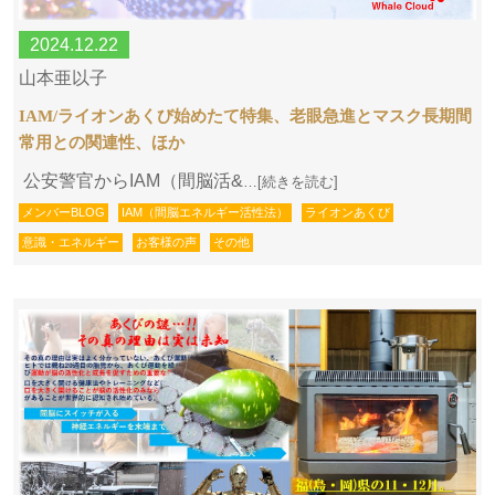
2024.12.22
山本亜以子
IAM/ライオンあくび始めたて特集、老眼急進とマスク長期間
常用との関連性、ほか
公安警官からIAM（間脳活&
…[続きを読む]
メンバーBLOG
IAM（間脳エネルギー活性法）
ライオンあくび
意識・エネルギー
お客様の声
その他