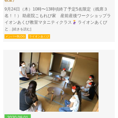
教室）
9月24日（木）10時〜13時頃終了予定5名限定（残席３
名！！） 助産院こもれび家 産前産後ワークショップラ
イオンあくび教室マタニティクラス
ライオンあくび
と
…[続きを読む]
メンバーBLOG
ライオンあくび
2020.09.01