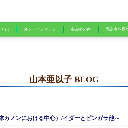
びとは
オンラインサロン
参加者の声
認定者を探
山本亜以子 BLOG
体カノンにおける中心）/イダーとピンガラ他～