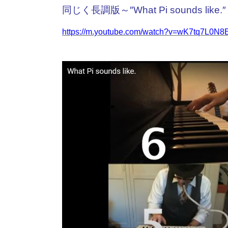
同じく長調版～″What Pi sounds like.″
https://m.youtube.com/watch?v=wK7tq7L0N8