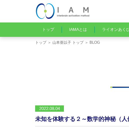
トップ
IAMAとは
ライオンあく
トップ
＞
山本亜以子 トップ
＞ BLOG
2022.08.04
未知を体験する２～数学的神秘（人