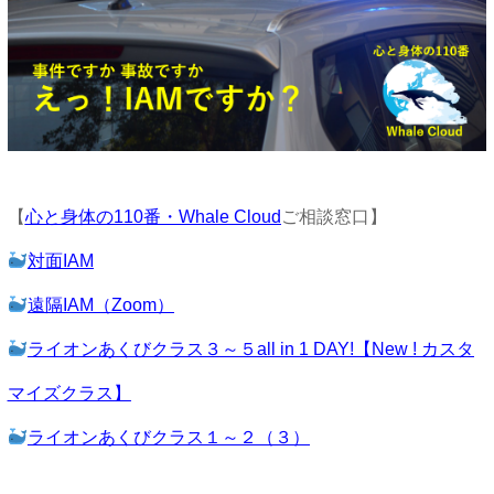
【
心と身体の110番・Whale Cloud
ご相談窓口】
対面IAM
遠隔IAM（Zoom）
ライオンあくびクラス３～５all in 1 DAY!【New ! カスタ
マイズクラス】
ライオンあくびクラス１～２（３）