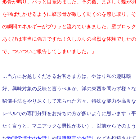
形骨が鳴り、パッと目覚めました。その後、まさしく蝶が羽
を羽ばたかせるように蝶形骨が激しく動くのを感じ取り、そ
の瞬間エネルギーがブワッと流れていきました。壁ブロック
あくびは本当に強力ですね！
久しぶりの強烈な体験でしたの
で、ついついご報告してしまいました。」
…当方にお越しくださるお客さま方は、やはり私の趣味嗜
好、興味対象の反映と言うべきか、洋の東西を問わず様々な
秘儀手法をやり尽くして来られた方々、特殊な能力や高度な
レベルでの専門分野をお持ちの方が多いように思います（平
たく言うと、マニアックな男性が多い）。以前からそのよう
な
物理学博士のお話し
や
現職警官の
お話し
なども投稿させて