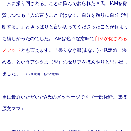
「人に振り回される」ことに悩んでおられたＡ氏。IAMを称
賛しつつも「人の言うことではなく、自分を頼りに自分で判
断する。」ときっぱりと言い切ってくださったことが何より
も嬉しかったのでした。IAMは色々な意味で
自立が促される
メソッド
とも言えます。「曇りなき眼(まなこ)で見定め、決
める」というアシタカ（※）のセリフをぼんやりと思い出し
ました。
※ジブリ映画「もののけ姫」
更に最近いただいたA氏のメッセージです（一部抜粋。ほぼ
原文ママ）