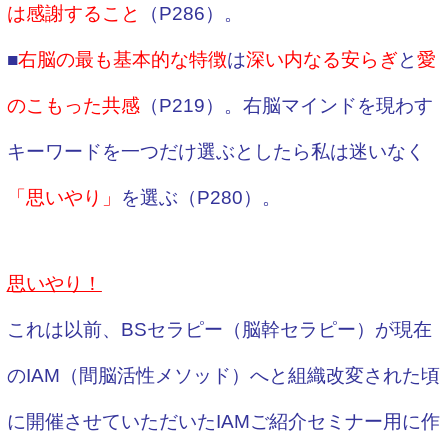
は感謝すること
（P286）。
■
右脳の最も基本的な特徴
は
深い内なる安らぎ
と
愛
のこもった共感
（P219）。右脳マインドを現わす
キーワードを一つだけ選ぶとしたら私は迷いなく
「思いやり」
を選ぶ（P280）。
思いやり！
これは以前、BSセラピー（脳幹セラピー）が現在
のIAM（間脳活性メソッド）へと組織改変された頃
に開催させていただいたIAMご紹介セミナー用に作