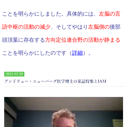
ことを明らかにしました。具体的には、
左脳の言
語中枢の活動の減少
、そしてやはり
左脳側の
後部
頭頂葉に存在する
方向定位連合野の活動が静まる
ことを明らかにしたのです（
詳細
）。