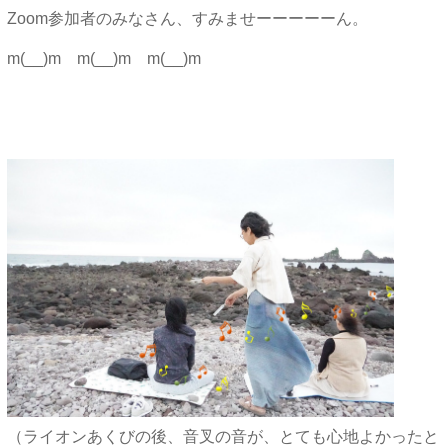
Zoom参加者のみなさん、すみませーーーーーん。
m(__)m m(__)m m(__)m
（ライオンあくびの後、音叉の音が、とても心地よかったと