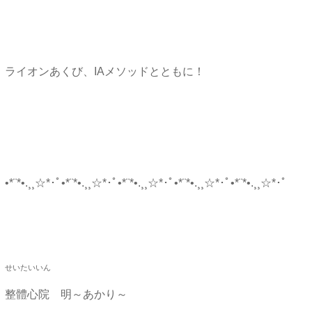
ライオンあくび、IAメソッドとともに！
•*¨*•.¸¸☆*･ﾟ•*¨*•.¸¸☆*･ﾟ•*¨*•.¸¸☆*･ﾟ
•*¨*•.¸¸☆*･ﾟ•*¨*•.¸¸☆*･ﾟ
せいたいいん
整體心院 明～あかり～