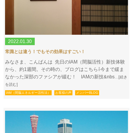
2022.01.30
常識とは違う！でもその効果はすごい！
みなさま、こんばんは 先日のIAM（間脳活性）新技体験
から、約1週間。その時の、ブログはこちら⇩今まで緩ま
なかった深部のファシアが緩む！ IAMの新技&nbs
…[続き
を読む]
IAM（間脳エネルギー活性法）
お客様の声
メンバーBLOG