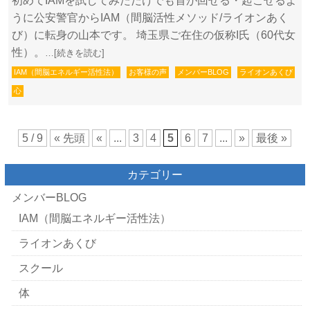
初めてIAMを試してみただけでも首が回せる・起こせるよ
うに公安警官からIAM（間脳活性メソッド/ライオンあく
び）に転身の山本です。 埼玉県ご在住の仮称I氏（60代女
性）。
…[続きを読む]
IAM（間脳エネルギー活性法）
お客様の声
メンバーBLOG
ライオンあくび
心
5 / 9
« 先頭
«
...
3
4
5
6
7
...
»
最後 »
カテゴリー
メンバーBLOG
IAM（間脳エネルギー活性法）
ライオンあくび
スクール
体