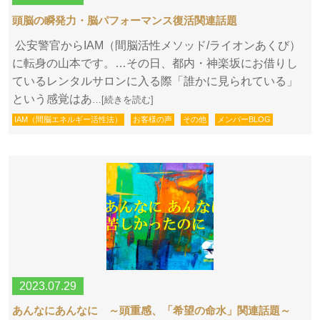
頭脳の瞬発力・脳パフォーマンス復活関連話題
公安警官からIAM（間脳活性メソッド/ライオンあくび）
に転身の山本です。…その日、都内・神楽坂にお借りし
ているレンタルサロンに入る際「誰かに見られている」
という感覚はあ
…[続きを読む]
IAM（間脳エネルギー活性法）
お客様の声
その他
メンバーBLOG
2023.07.29
あんなにあんなに ～頭重感、「希望の命水」関連話題～