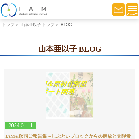
トップ
＞
山本亜以子 トップ
＞ BLOG
山本亜以子 BLOG
2024.01.11
IAM&瞑想ご報告集～しぶといブロックからの解放と覚醒者