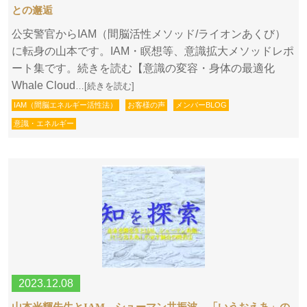
との邂逅
公安警官からIAM（間脳活性メソッド/ライオンあくび）
に転身の山本です。IAM・瞑想等、意識拡大メソッドレポ
ート集です。続きを読む【意識の変容・身体の最適化
Whale Cloud
…[続きを読む]
IAM（間脳エネルギー活性法）
お客様の声
メンバーBLOG
意識・エネルギー
2023.12.08