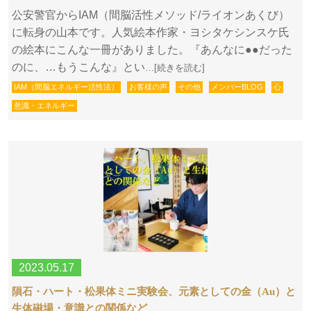
公安警官からIAM（間脳活性メソッド/ライオンあくび）
に転身の山本です。人気絵本作家・ヨシタケシンスケ氏
の絵本にこんな一冊がありました。『あんなに●●だった
のに、…もうこんな』とい
…[続きを読む]
IAM（間脳エネルギー活性法）
お客様の声
その他
メンバーBLOG
心
意識・エネルギー
2023.05.17
隕石・ハート・松果体ミニ実験会、元素としての金（Au）と
生体磁場・意識との関係など