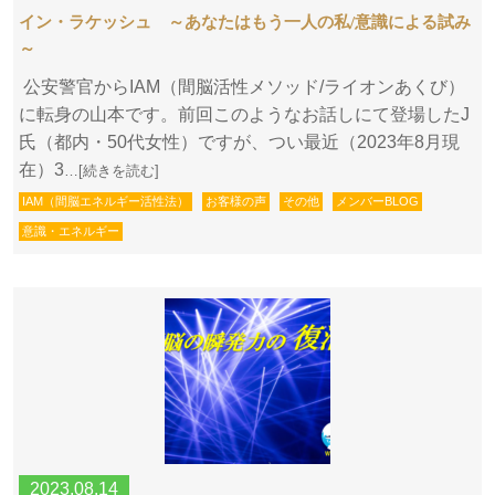
イン・ラケッシュ ～あなたはもう一人の私/意識による試み
～
公安警官からIAM（間脳活性メソッド/ライオンあくび）
に転身の山本です。前回このようなお話しにて登場したJ
氏（都内・50代女性）ですが、つい最近（2023年8月現
在）3
…[続きを読む]
IAM（間脳エネルギー活性法）
お客様の声
その他
メンバーBLOG
意識・エネルギー
2023.08.14