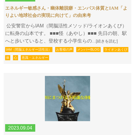
エネルギー敏感さん・幽体離脱癖・エンパス体質とIAM「よ
りよい地球社会の実現に向けて」の由来考
公安警官からIAM（間脳活性メソッド/ライオンあくび）
に転身の山本です。 ■■■怪（あやし）■■■ 先日の朝、駅
へと歩いていると、登校する小学生らの
…[続きを読む]
IAM（間脳エネルギー活性法）
お客様の声
メンバーBLOG
ライオンあくび
体
心
意識・エネルギー
2023.09.04