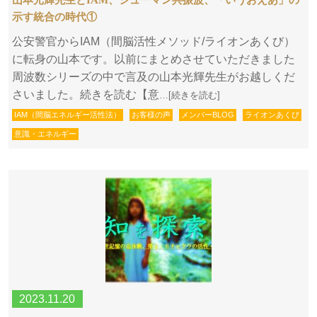
山本光輝先生とIAM、シューマン共振波、「いうおえあ」の
示す統合の時代①
公安警官からIAM（間脳活性メソッド/ライオンあくび）
に転身の山本です。以前にまとめさせていただきました
周波数シリーズの中で言及の山本光輝先生がお越しくだ
さいました。続きを読む【意
…[続きを読む]
IAM（間脳エネルギー活性法）
お客様の声
メンバーBLOG
ライオンあくび
意識・エネルギー
2023.11.20