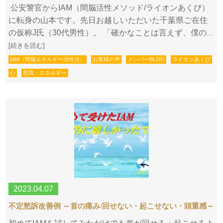
公安警官からIAM（間脳活性メソッド/ライオンあくび）
に転身の山本です。先日お越しいただいた千葉県ご在住
の仮称J氏（30代男性）。 「確かなことは言えず、僕の
…
[続きを読む]
IAM（間脳エネルギー活性法）
お客様の声
メンバーBLOG
ライオンあくび
心
意識・エネルギー
2023.04.07
不定愁訴改善例 ～首の痛み/回せない・起こせない・頭重感～