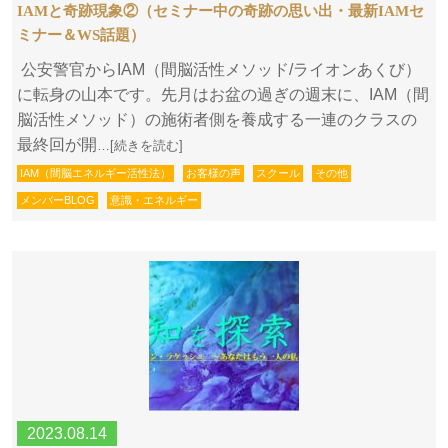
IAMと奇跡現象②（セミナー中の奇跡の思い出・最新IAMセ
ミナー＆WS話題）
公安警官からIAM（間脳活性メソッド/ライオンあくび）
に転身の山本です。先月はお盆の過ぎの週末に、IAM（間
脳活性メソッド）の施術者側を養成する一連のクラスの
最終回が開
…[続きを読む]
IAM（間脳エネルギー活性法）
お客様の声
スクール
その他
メンバーBLOG
意識・エネルギー
2023.08.14