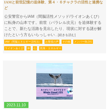
IAMと前世記憶の追体験、第４・６チャクラの活性と連携な
ど
公安警官からIAM（間脳活性メソッド/ライオンあくび）
に転身の山本です。前世（パラレル次元）を追体験する
ことで、新たな活路を見出したり、現状に対する謎が解
けたという方もいらっしゃい
…[続きを読む]
IAM（間脳エネルギー活性法）
お客様の声
その他
メンバーBLOG
ライオンあくび
体
心
意識・エネルギー
2023.11.10