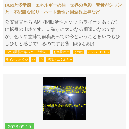
IAMと多幸感・エネルギーの柱・世界の色彩・背骨がシャン
と・不思議な眠り・ハート活性と周波数上昇など
公安警官からIAM（間脳活性メソッド/ライオンあくび）
に転身の山本です。…確かに大いなる畑違いなのです
が、色々な意味で前職あっての今ということをいつもひ
しひしと感じているのですお蔭
…[続きを読む]
IAM（間脳エネルギー活性法）
お客様の声
その他
メンバーBLOG
ライオンあくび
体
心
意識・エネルギー
2023.09.19